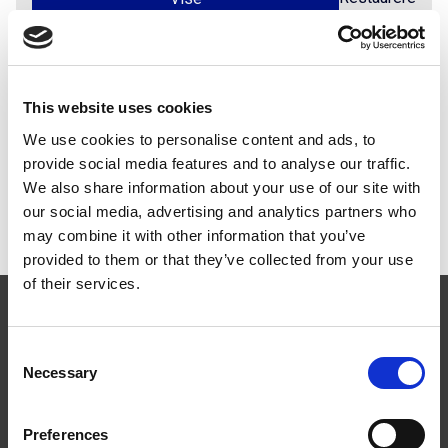
Dokumenter
This website uses cookies
We use cookies to personalise content and ads, to
Monteringsanvisning
provide social media features and to analyse our traffic.
PDF
We also share information about your use of our site with
MA5122 Solcelleanlegg med bratt takhelling og liggende
our social media, advertising and analytics partners who
paneler
may combine it with other information that you’ve
provided to them or that they’ve collected from your use
of their services.
Consent
Necessary
Selection
Følg oss
Preferences