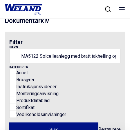
Skip
Hjem
/
Results for MA5122 Solcelleanlegg med bratt takhelling og
to
liggende paneler
content
Dokumentarkiv
Filter
NAVN
KATEGORIER
Annet
Brosjyrer
Instruksjonsvideoer
Monteringsanvisning
Produktdatablad
Sertifikat
Vedlikeholdsanvisninger
Restaurere