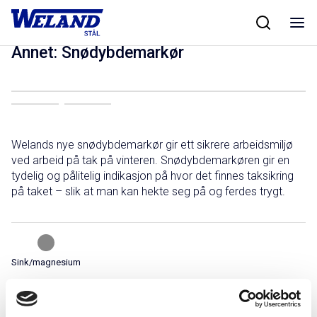
Skip
Hjem
/
Produkter
/
Taksikkerhet
/
Annet
/
Snødybdemarkør
to
content
Annet: Snødybdemarkør
Welands nye snødybdemarkør gir ett sikrere arbeidsmiljø
ved arbeid på tak på vinteren. Snødybdemarkøren gir en
tydelig og pålitelig indikasjon på hvor det finnes taksikring
på taket – slik at man kan hekte seg på og ferdes trygt.
Sink/magnesium