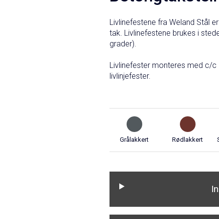
Livlinefestene fra Weland Stål e
tak. Livlinefestene brukes i sted
grader).
Livlinefester monteres med c/
livlinjefester.
Grålakkert
Rødlakkert
I