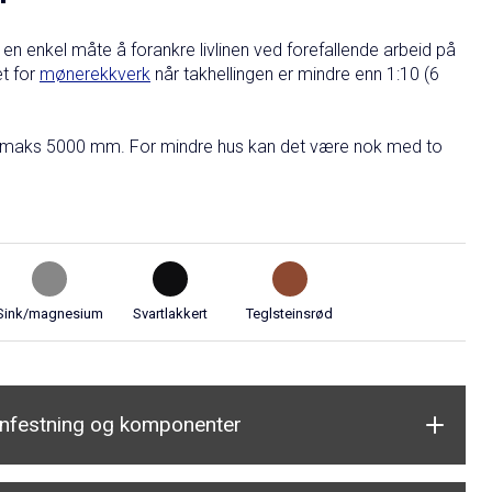
r en enkel måte å forankre livlinen ved forefallende arbeid på
et for
mønerekkverk
når takhellingen er mindre enn 1:10 (6
c maks 5000 mm. For mindre hus kan det være nok med to
Sink/magnesium
Svartlakkert
Teglsteinsrød
nnfestning og komponenter