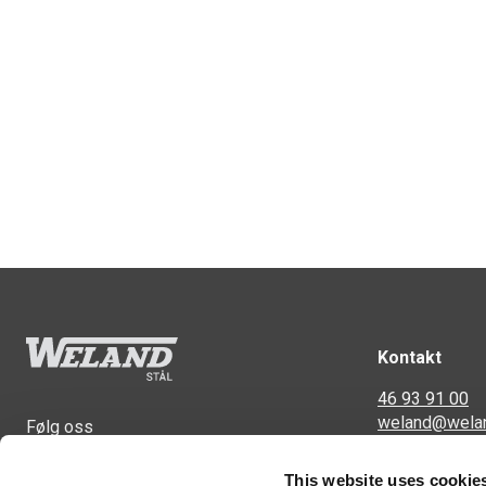
Kontakt
46 93 91 00
weland@wela
Følg oss
Svennerudvei
This website uses cookie