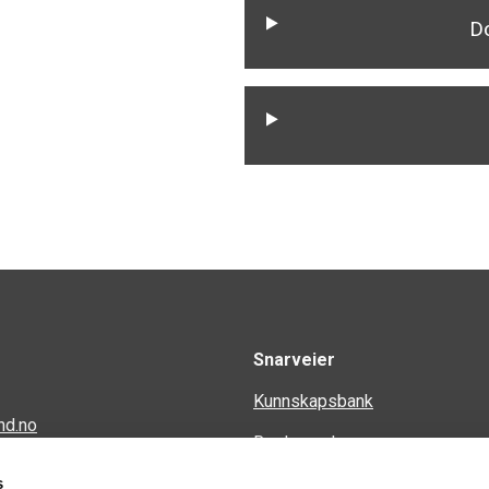
D
Snarveier
Kunnskapsbank
nd.no
Regler og krav
en 34
s
Spørsmål og svar