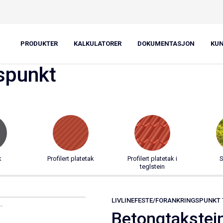
e/forankringspunkt
efeste:
PRODUKTER
KALKULATORER
DOKUMENTASJON
KU
gspunkt
k
Profilert platetak
Profilert platetak i
S
teglstein
LIVLINEFESTE/FORANKRINGSPUNKT 
Betongtakstei