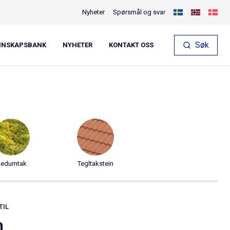
Nyheter
Spørsmål og svar
Søk
NNSKAPSBANK
NYHETER
KONTAKT OSS
Start
konfiguratoren
edumtak
Tegltakstein
TIL
n