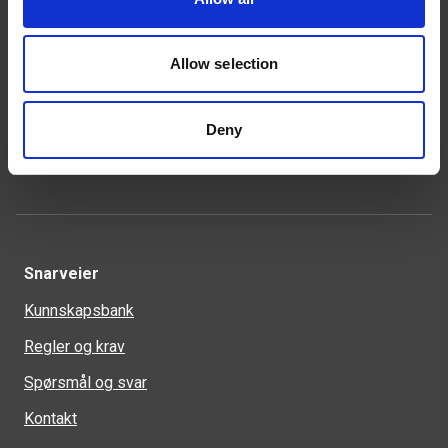
Kontakt
Allow selection
46 93 91 00
weland@weland.no
Deny
Svennerudveien 34
2016 Frogner
Snarveier
Kunnskapsbank
Regler og krav
Spørsmål og svar
Kontakt