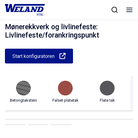
Skip
Hjem
/
Produkter
/
Taksikkerhet
/
Mønerekkverk og livlinefeste
/
to
Livlinefeste/forankringspunkt
content
Mønerekkverk og livlinefeste:
Livlinefeste/forankringspunkt
Start konfiguratoren
Betongtakstein
Falset platetak
Flate tak
Pr