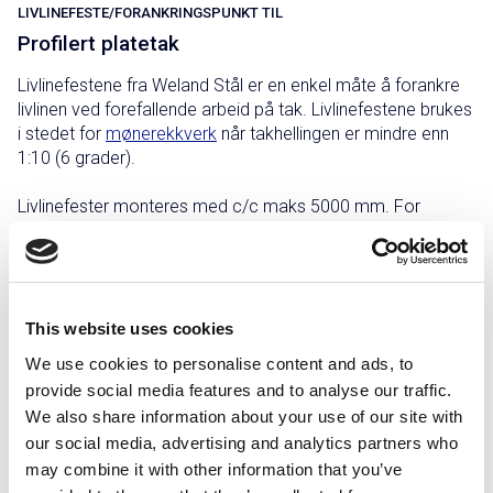
LIVLINEFESTE/FORANKRINGSPUNKT TIL
Profilert platetak
Livlinefestene fra Weland Stål er en enkel måte å forankre
livlinen ved forefallende arbeid på tak. Livlinefestene brukes
i stedet for
mønerekkverk
når takhellingen er mindre enn
1:10 (6 grader).
Livlinefester monteres med c/c maks 5000 mm. For
mindre hus kan det være nok med to livlinjefester.
Bruk innfestingsprofil IP3301–IP3319 avhengig av
plateprofilen.
This website uses cookies
We use cookies to personalise content and ads, to
provide social media features and to analyse our traffic.
Grålakkert
Rødlakkert
Sink/magnesium
Svartlakkert
We also share information about your use of our site with
our social media, advertising and analytics partners who
may combine it with other information that you’ve
Teglsteinsrød