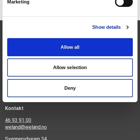
Marketing
Show details
Allow all
Følg oss
Allow selection
Deny
Kontakt
46 93 91 00
weland@weland.no
Svennerudveien 34