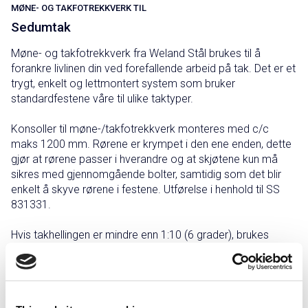
MØNE- OG TAKFOTREKKVERK TIL
Sedumtak
Møne- og takfotrekkverk fra Weland Stål brukes til å
forankre livlinen din ved forefallende arbeid på tak. Det er et
trygt, enkelt og lettmontert system som bruker
standardfestene våre til ulike taktyper.
Konsoller til møne-/takfotrekkverk monteres med c/c
maks 1200 mm. Rørene er krympet i den ene enden, dette
gjør at rørene passer i hverandre og at skjøtene kun må
sikres med gjennomgående bolter, samtidig som det blir
enkelt å skyve rørene i festene. Utførelse i henhold til SS
831331.
Hvis takhellingen er mindre enn 1:10 (6 grader), brukes
livlinekroken isteden. Som takfotrekkverk kan også
snøfanger i profilrist, gitterrist og 3-rørs brukes. Takbro kan
brukes i stedet for mønerekkverk. Du kan også
komplettere eksisterende takfotrekkverk med