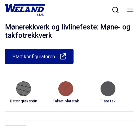
Skip
Hjem
/
Produkter
/
Taksikkerhet
/
Mønerekkverk og livlinefeste
/
Møne- og
to
takfotrekkverk
content
Mønerekkverk og livlinefeste: Møne- og
takfotrekkverk
Start konfiguratoren
Betongtakstein
Falset platetak
Flate tak