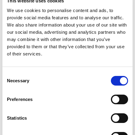
snøfangertillegg.
This website uses cookies
We use cookies to personalise content and ads, to
provide social media features and to analyse our traffic.
We also share information about your use of our site with
Grålakkert
Rødlakkert
Sink/magnesium
Svartlakkert
our social media, advertising and analytics partners who
may combine it with other information that you’ve
provided to them or that they’ve collected from your use
Teglsteinsrød
of their services.
Innfestning og komponenter
Consent
Necessary
Selection
Tilbehør
Preferences
Instruksjonsvideoer
Statistics
Dokumentasjon og montasje