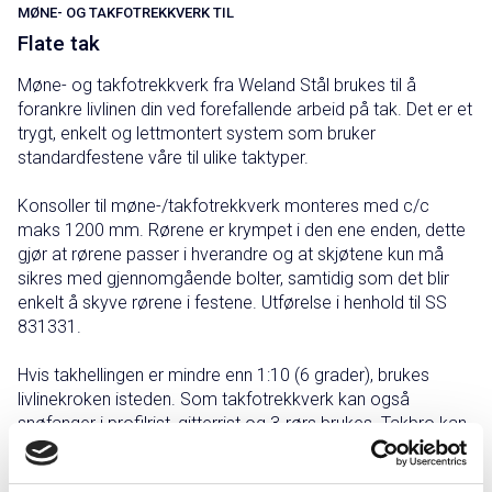
MØNE- OG TAKFOTREKKVERK TIL
Flate tak
Møne- og takfotrekkverk fra Weland Stål brukes til å
forankre livlinen din ved forefallende arbeid på tak. Det er et
trygt, enkelt og lettmontert system som bruker
standardfestene våre til ulike taktyper.
Konsoller til møne-/takfotrekkverk monteres med c/c
maks 1200 mm. Rørene er krympet i den ene enden, dette
gjør at rørene passer i hverandre og at skjøtene kun må
sikres med gjennomgående bolter, samtidig som det blir
enkelt å skyve rørene i festene. Utførelse i henhold til SS
831331.
Hvis takhellingen er mindre enn 1:10 (6 grader), brukes
livlinekroken isteden. Som takfotrekkverk kan også
snøfanger i profilrist, gitterrist og 3-rørs brukes. Takbro kan
brukes i stedet for mønerekkverk. Du kan også
komplettere eksisterende takfotrekkverk med