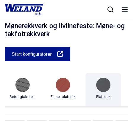
Skip
Hjem
/
Produkter
/
Taksikkerhet
/
Mønerekkverk og livlinefeste
/
Møne- og
to
takfotrekkverk
content
Mønerekkverk og livlinefeste: Møne- og
takfotrekkverk
Start konfiguratoren
Betongtakstein
Falset platetak
Flate tak