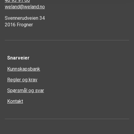
46 93 91 00
weland@weland.no
Svennerudveien 34
2016 Frogner
Snarveier
Kunnskapsbank
Regler og krav
Spørsmål og svar
Kontakt