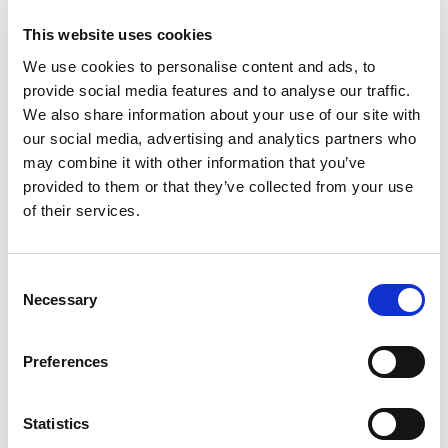
snøfangertillegg.
This website uses cookies
We use cookies to personalise content and ads, to
provide social media features and to analyse our traffic.
Grålakkert
Rødlakkert
Sink/magnesium
Svartlakkert
We also share information about your use of our site with
our social media, advertising and analytics partners who
Teglsteinsrød
may combine it with other information that you’ve
provided to them or that they’ve collected from your use
of their services.
Innfestning og komponenter
Consent
Necessary
Selection
Tilbehør
Preferences
Instruksjonsvideoer
Statistics
Dokumentasjon og montasje