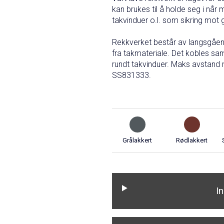
kan brukes til å holde seg i når
takvinduer o.l. som sikring mot
Rekkverket består av langsgåend
fra takmateriale. Det kobles sam
rundt takvinduer. Maks avstand 
SS831333.
Grålakkert
Rødlakkert
I