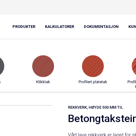
mm
kverk, høyde 500 mm
PRODUKTER
KALKULATORER
DOKUMENTASJON
KU
k
Klikktak
Profilert platetak
Profi
REKKVERK, HØYDE 500 MM TIL
Betongtakstei
Vårt lave rekkverk er laget for s