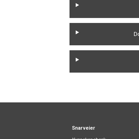
D
Snarveier