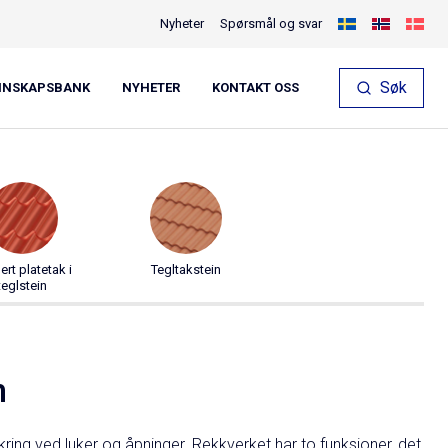
Nyheter
Spørsmål og svar
Søk
NNSKAPSBANK
NYHETER
KONTAKT OSS
Start konfiguratoren
lert platetak i
Tegltakstein
teglstein
n
ikring ved luker og åpninger. Rekkverket har to funksjoner, det