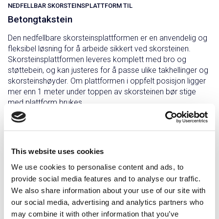
NEDFELLBAR SKORSTEINSPLATTFORM TIL
Betongtakstein
Den nedfellbare skorsteinsplattformen er en anvendelig og
fleksibel løsning for å arbeide sikkert ved skorsteinen.
Skorsteinsplattformen leveres komplett med bro og
støttebein, og kan justeres for å passe ulike takhellinger og
skorsteinshøyder. Om plattformen i oppfelt posisjon ligger
mer enn 1 meter under toppen av skorsteinen bør stige
med plattform brukes.
Plattformen kan felles ned når den ikke brukes. Hvis
plattformen har en lengde på over 1200mm må en ekstra
bromodul bestilles.
This website uses cookies
We use cookies to personalise content and ads, to
provide social media features and to analyse our traffic.
We also share information about your use of our site with
Grålakkert
Rødlakkert
Sink/magnesium
Svartlakkert
our social media, advertising and analytics partners who
may combine it with other information that you’ve