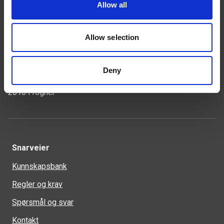
Allow all
Kontakt
Allow selection
46 93 91 00
weland@weland.no
Deny
Svennerudveien 34
2016 Frogner
Snarveier
Kunnskapsbank
Regler og krav
Spørsmål og svar
Kontakt