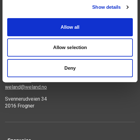
Show details
Følg oss
Allow all
Allow selection
Deny
Kontakt
46 93 91 00
weland@weland.no
Svennerudveien 34
2016 Frogner