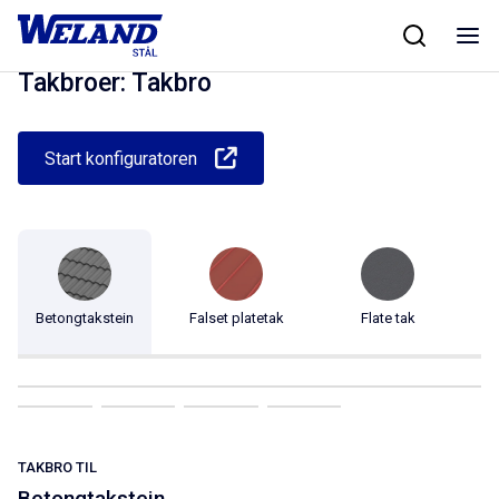
Skip
Hjem
/
Produkter
/
Taksikkerhet
/
Takbroer
/
Takbro
to
content
Takbroer: Takbro
Start konfiguratoren
Betongtakstein
Falset platetak
Flate tak
TAKBRO TIL
Betongtakstein