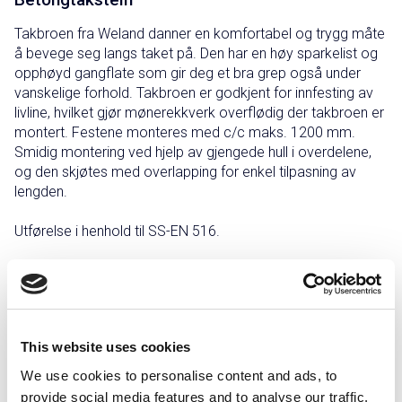
Takbroen fra Weland danner en komfortabel og trygg måte
å bevege seg langs taket på. Den har en høy sparkelist og
opphøyd gangflate som gir deg et bra grep også under
vanskelige forhold. Takbroen er godkjent for innfesting av
livline, hvilket gjør mønerekkverk overflødig der takbroen er
montert. Festene monteres med c/c maks. 1200 mm.
Smidig montering ved hjelp av gjengede hull i overdelene,
og den skjøtes med overlapping for enkel tilpasning av
lengden.
Utførelse i henhold til SS-EN 516.
Du kan supplere takbroen med et rekkverk for å forhindre
fall langs rømningsveier eller arbeidsflater.
This website uses cookies
We use cookies to personalise content and ads, to
Grålakkert
Rødlakkert
Sink/magnesium
Svartlakkert
provide social media features and to analyse our traffic.