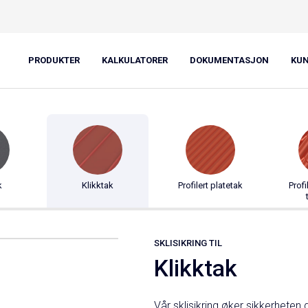
: Sklisikring
PRODUKTER
KALKULATORER
DOKUMENTASJON
KU
k
Klikktak
Profilert platetak
Profi
SKLISIKRING TIL
Klikktak
Vår sklisikring øker sikkerheten 