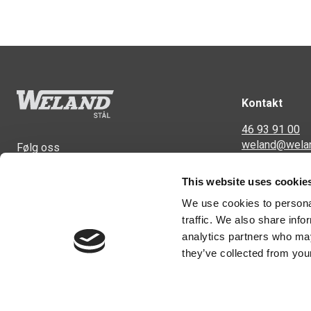
Kontakt
46 93 91 00
weland@wela
Følg oss
Svennerudvei
This website uses cookie
2016 Frogner
We use cookies to personal
traffic. We also share info
analytics partners who may
they’ve collected from your