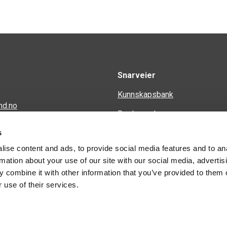
Snarveier
Kunnskapsbank
nd.no
Regler og krav
en 34
s
Spørsmål og svar
ise content and ads, to provide social media features and to an
Kontakt
rmation about your use of our site with our social media, advertis
 combine it with other information that you’ve provided to them o
 use of their services.
© 2026 Weland AS