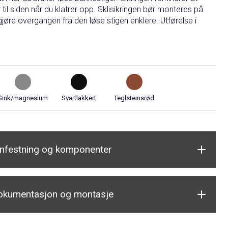
r til siden når du klatrer opp. Sklisikringen bør monteres på
gjøre overgangen fra den løse stigen enklere. Utførelse i
Sink/magnesium
Svartlakkert
Teglsteinsrød
nnfestning og komponenter
okumentasjon og montasje