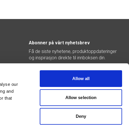
Abonner på vårt nyhetsbrev
Få de siste nyhetene, produktoppdateringer
og inspirasjon direkte til innboksen din.
Abonner
Allow all
alyse our
ing and
Allow selection
r that
Deny