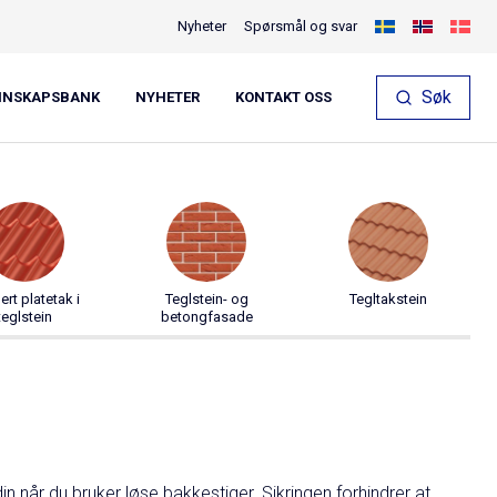
Nyheter
Spørsmål og svar
Søk
NNSKAPSBANK
NYHETER
KONTAKT OSS
Start konfiguratoren
lert platetak i
Teglstein- og
Tegltakstein
teglstein
betongfasade
din når du bruker løse bakkestiger. Sikringen forhindrer at