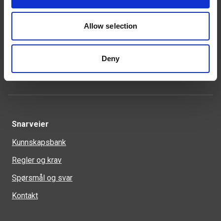
Kontakt
Allow selection
46 93 91 00
weland@weland.no
Svennerudveien 34
Deny
2016 Frogner
Snarveier
Kunnskapsbank
Regler og krav
Spørsmål og svar
Kontakt