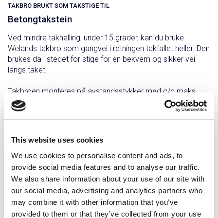
TAKBRO BRUKT SOM TAKSTIGE TIL
Betongtakstein
Ved mindre takhelling, under 15 grader, kan du bruke
Welands takbro som gangvei i retningen takfallet heller. Den
brukes da i stedet for stige for en bekvem og sikker vei
langs taket.
Takbroen monteres på avstandsstykker med c/c maks.
1200 mm på samme måte som en takstige.
For sklisikring, se siden
Sklisikring
.
This website uses cookies
We use cookies to personalise content and ads, to
provide social media features and to analyse our traffic.
Grålakkert
Rødlakkert
Sink/magnesium
Svartlakkert
We also share information about your use of our site with
our social media, advertising and analytics partners who
Teglsteinsrød
may combine it with other information that you’ve
provided to them or that they’ve collected from your use