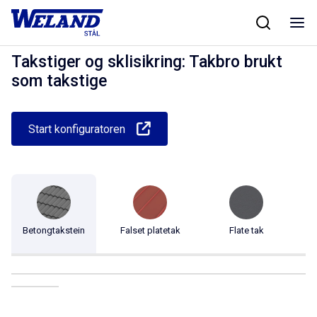
Skip
Hjem
/
Produkter
/
Taksikkerhet
/
Takstiger og sklisikring
/
Takbro brukt
to
som takstige
content
Takstiger og sklisikring: Takbro brukt
som takstige
Start konfiguratoren
Betongtakstein
Falset platetak
Flate tak