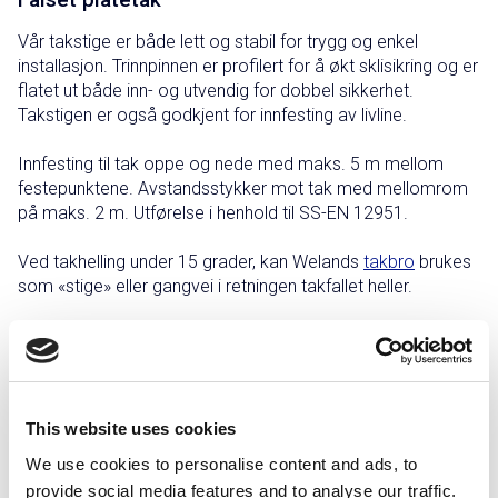
Vår takstige er både lett og stabil for trygg og enkel
installasjon. Trinnpinnen er profilert for å økt sklisikring og er
flatet ut både inn- og utvendig for dobbel sikkerhet.
Takstigen er også godkjent for innfesting av livline.
Innfesting til tak oppe og nede med maks. 5 m mellom
festepunktene. Avstandsstykker mot tak med mellomrom
på maks. 2 m. Utførelse i henhold til SS-EN 12951.
Ved takhelling under 15 grader, kan Welands
takbro
brukes
som «stige» eller gangvei i retningen takfallet heller.
Grålakkert
Rødlakkert
Sink/magnesium
Svartlakkert
This website uses cookies
Teglsteinsrød
We use cookies to personalise content and ads, to
provide social media features and to analyse our traffic.