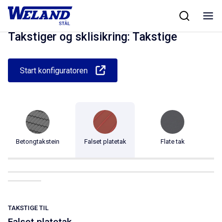
Skip
Hjem
/
Produkter
/
Taksikkerhet
/
Takstiger og sklisikring
/
Takstige
to
content
Takstiger og sklisikring: Takstige
Start konfiguratoren
Betongtakstein
Falset platetak
Flate tak
TAKSTIGE TIL
Falset platetak