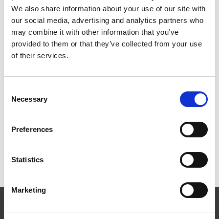
We also share information about your use of our site with
our social media, advertising and analytics partners who
Innfestning og komponenter
may combine it with other information that you’ve
provided to them or that they’ve collected from your use
Tilbehør
of their services.
Instruksjonsvideoer
Consent
Necessary
Selection
Dokumentasjon og montasje
Preferences
Referansebilder
Statistics
Marketing