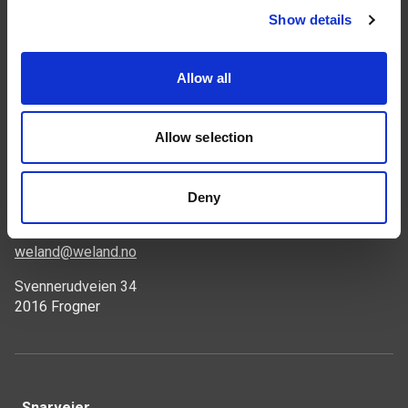
Show details
Følg oss
Allow all
Allow selection
Kontakt
Deny
46 93 91 00
weland@weland.no
Svennerudveien 34
2016 Frogner
Snarveier