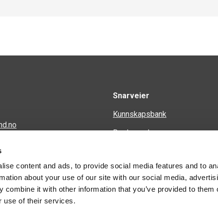
Snarveier
Kunnskapsbank
nd.no
Regler og krav
en 34
s
Spørsmål og svar
ise content and ads, to provide social media features and to an
Kontakt
rmation about your use of our site with our social media, advertis
 combine it with other information that you’ve provided to them o
 use of their services.