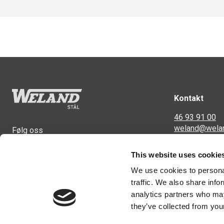
Kontakt
46 93 91 00
weland@wela
Følg oss
Svennerudvei
This website uses cookie
2016 Frogner
We use cookies to personal
traffic. We also share info
analytics partners who may
they’ve collected from your