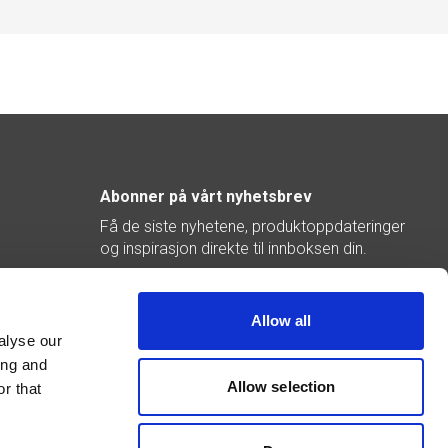
Abonner på vårt nyhetsbrev
Få de siste nyhetene, produktoppdateringer
og inspirasjon direkte til innboksen din.
Abonner
Allow all
alyse our
ing and
Allow selection
r that