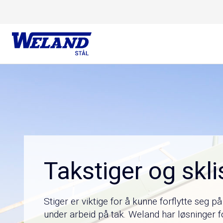
Skip
Hjem
/
Produkter
/
Taksikkerhet
/
Takstiger og sklisikring
to
content
Takstiger og skli
Stiger er viktige for å kunne forflytte seg p
under arbeid på tak. Weland har løsninger fo