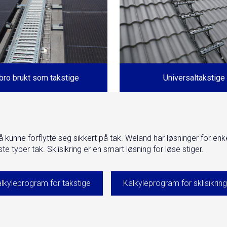
bro brukt som takstige
Universaltakstige
r å kunne forflytte seg sikkert på tak. Weland har løsninger for enk
te typer tak. Sklisikring er en smart løsning for løse stiger.
lkyleprogram for takstige
Kalkyleprogram for sklisikring