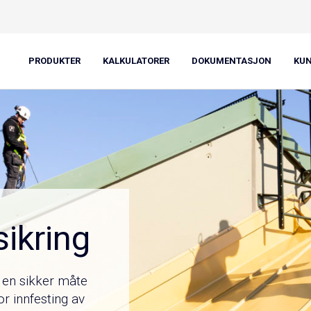
PRODUKTER
KALKULATORER
DOKUMENTASJON
KU
sikring
å en sikker måte
r innfesting av