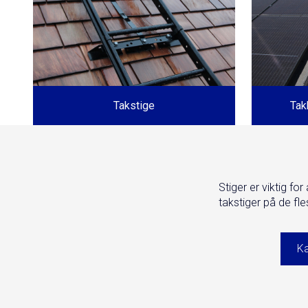
Takstige
Tak
Stiger er viktig fo
takstiger på de fles
Ka