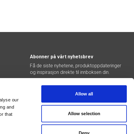
Abonner på vårt nyhetsbrev
Få de siste nyhetene, produktoppdateringer
og inspirasjon direkte til innboksen din.
Abonner
Allow all
alyse our
ing and
Allow selection
r that
Deny