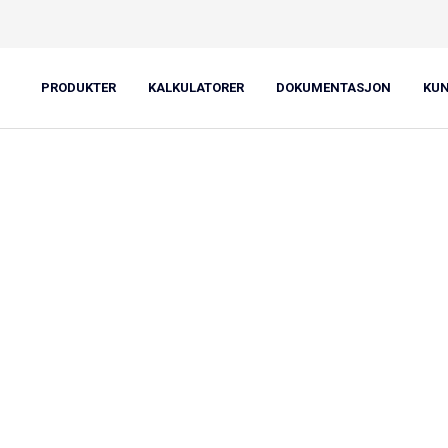
på taket
"
PRODUKTER
KALKULATORER
DOKUMENTASJON
KU