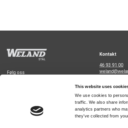
Kontakt
46 93 91 00
weland@wela
Følg oss
Svennerudvei
This website uses cookie
2016 Frogner
We use cookies to personal
traffic. We also share info
analytics partners who may
they’ve collected from your