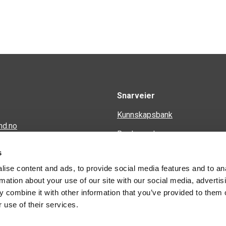
Snarveier
Kunnskapsbank
nd.no
Regler og krav
en 34
s
Spørsmål og svar
ise content and ads, to provide social media features and to an
Kontakt
rmation about your use of our site with our social media, advertis
 combine it with other information that you’ve provided to them o
 use of their services.