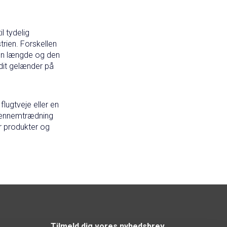
l tydelig
trien. Forskellen
den længde og den
dit gelænder på
flugtveje eller en
 gennemtrædning
er produkter og
Tilmeld dig vores nyhedsbrev