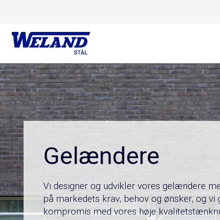
Skip
Hjem
/
Produkter
/
Gelændere
to
content
Gelændere
Vi designer og udvikler vores gelændere me
på markedets krav, behov og ønsker, og vi g
kompromis med vores høje kvalitetstænkni