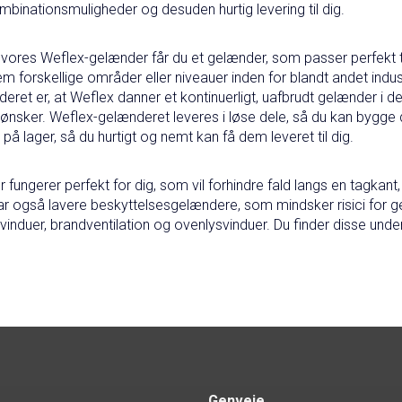
inationsmuligheder og desuden hurtig levering til dig.
 vores Weflex-gelænder får du et gelænder, som passer perfekt ti
 forskellige områder eller niveauer inden for blandt andet indus
deret er, at Weflex danner et kontinuerligt, uafbrudt gelænder i 
ønsker. Weflex-gelænderet leveres i løse dele, så du kan bygge 
r på lager, så du hurtigt og nemt kan få dem leveret til dig.
ungerer perfekt for dig, som vil forhindre fald langs en tagkant, 
har også lavere beskyttelsesgelændere, som mindsker risici for
 vinduer, brandventilation og ovenlysvinduer. Du finder disse und
Genveje