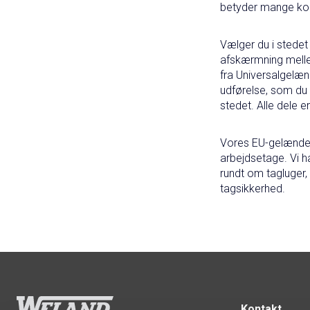
betyder mange komb
Vælger du i stedet
afskærmning mellem
fra Universalgelæn
udførelse, som du 
stedet. Alle dele e
Vores EU-gelænder f
arbejdsetage. Vi 
rundt om tagluger,
tagsikkerhed.
Kontakt