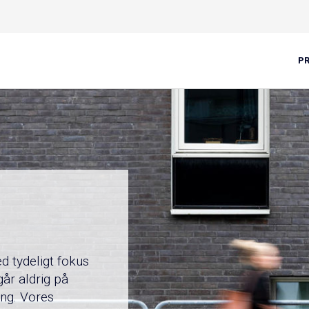
P
d tydeligt fokus
år aldrig på
ng. Vores