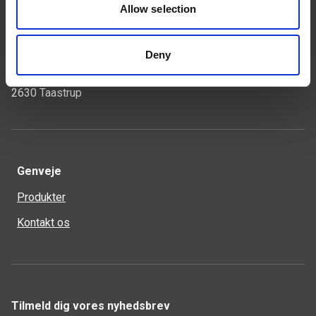
Kontakt
Allow selection
43 99 75 55
weland@weland.dk
Deny
Rugvænget 32
2630 Taastrup
Genveje
Produkter
Kontakt os
Tilmeld dig vores nyhedsbrev