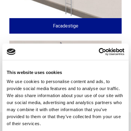
Facadestige
This website uses cookies
We use cookies to personalise content and ads, to
provide social media features and to analyse our traffic.
We also share information about your use of our site with
our social media, advertising and analytics partners who
Nedfældelig facadestige
may combine it with other information that you’ve
provided to them or that they’ve collected from your use
of their services.
Med Welands konsoller kan man montere fasadestiger på