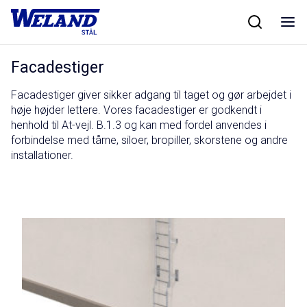
Skip
Hjem
/
Produkter
/
Servicevej
/
Facadestiger
to
content
Facadestiger
Facadestiger giver sikker adgang til taget og gør arbejdet i
høje højder lettere. Vores facadestiger er godkendt i
henhold til
At-
vejl
. B.1.3
og kan med fordel anvendes i
forbindelse med tårne, siloer, bropiller, skorstene og andre
installationer.