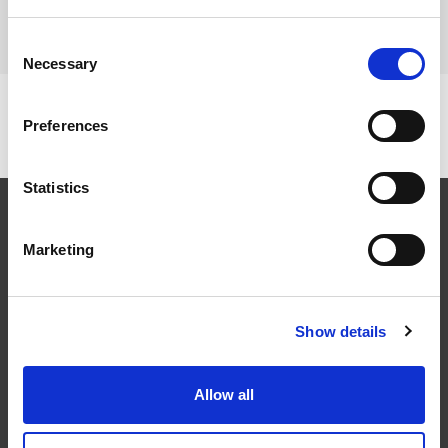
mange forskellige facadetyper, også under hensyn til evt.
tagudhæng.
Consent
Necessary
Selection
Preferences
Statistics
Marketing
Følg os
Show details
Allow all