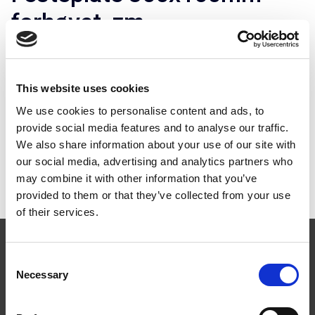
forhøyet, zm
ART.NR:
FP0300
This website uses cookies
Teknisk spesifikasjon
We use cookies to personalise content and ads, to
provide social media features and to analyse our traffic.
We also share information about your use of our site with
Document
our social media, advertising and analytics partners who
may combine it with other information that you’ve
provided to them or that they’ve collected from your use
of their services.
Consent
Necessary
Selection