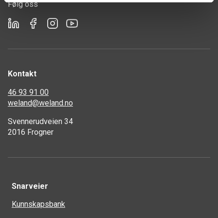
Følg oss
Kontakt
46 93 91 00
weland@weland.no
Svennerudveien 34
2016 Frogner
Snarveier
Kunnskapsbank