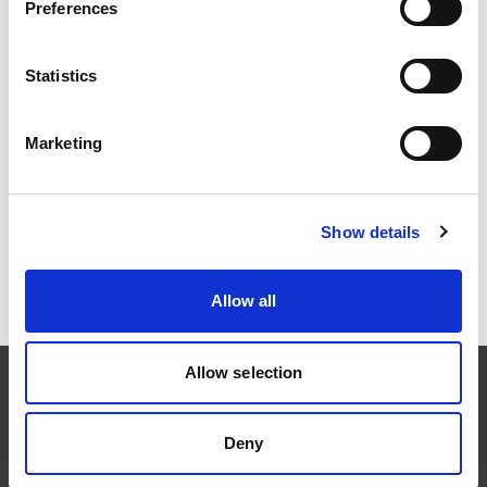
Bro brukt som takstige for
Preferences
profilert platetak
Snøfanger av profilrist for
profilert platetak
Statistics
Marketing
Snøfanger rør for profilert
Show details
platetak i teglstein
Allow all
Allow selection
Deny