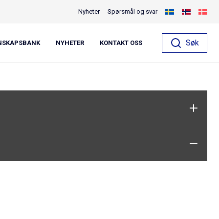
Nyheter
Spørsmål og svar
gfäste zm
Søk
NSKAPSBANK
NYHETER
KONTAKT OSS
n