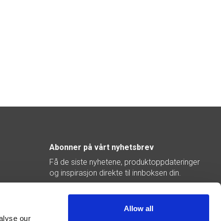
Abonner på vårt nyhetsbrev
Få de siste nyhetene, produktoppdateringer
og inspirasjon direkte til innboksen din.
Abonner
Allow all
alyse our