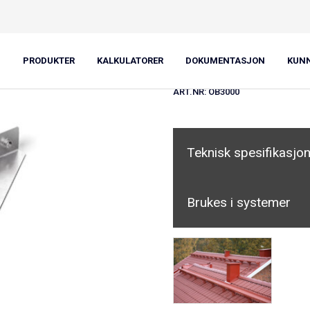
Överdel bryg
PRODUKTER
KALKULATORER
DOKUMENTASJON
KUN
ART.NR:
ÖB3000
Teknisk spesifikasjo
Brukes i systemer