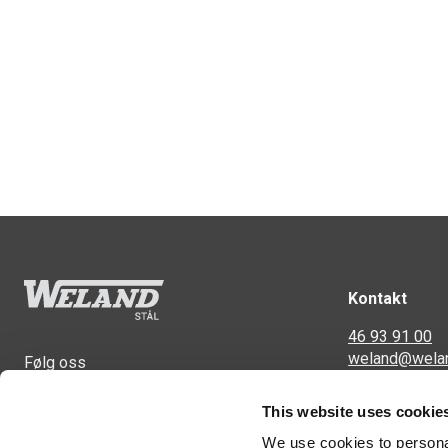
Kontakt
46 93 91 00
weland@wela
Følg oss
Svennerudvei
This website uses cookie
2016 Frogner
We use cookies to personal