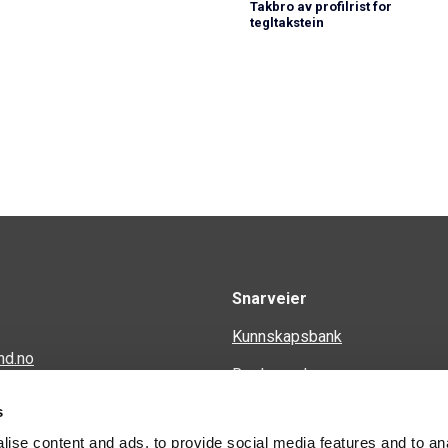
Takbro av profilrist for
tegltakstein
Snarveier
Kunnskapsbank
nd.no
Regler og krav
en 34
s
Spørsmål og svar
ise content and ads, to provide social media features and to an