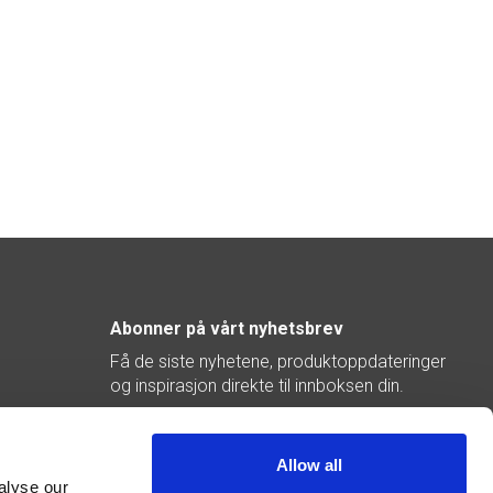
Abonner på vårt nyhetsbrev
Få de siste nyhetene, produktoppdateringer
og inspirasjon direkte til innboksen din.
Abonner
Allow all
alyse our