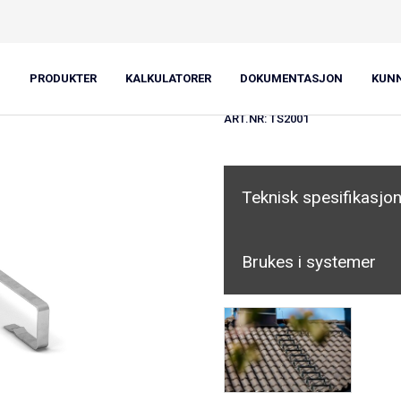
Taksteg 50 l
PRODUKTER
KALKULATORER
DOKUMENTASJON
KUN
ART.NR:
TS2001
Teknisk spesifikasjo
Brukes i systemer