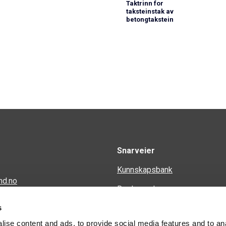
Taktrinn for
taksteinstak av
betongtakstein
Snarveier
Kunnskapsbank
nd.no
Regler og krav
en 34
s
Spørsmål og svar
ise content and ads, to provide social media features and to an