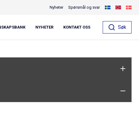
Nyheter
Spørsmål og svar
äkt c/c 255mm vfz
Søk
NSKAPSBANK
NYHETER
KONTAKT OSS
n