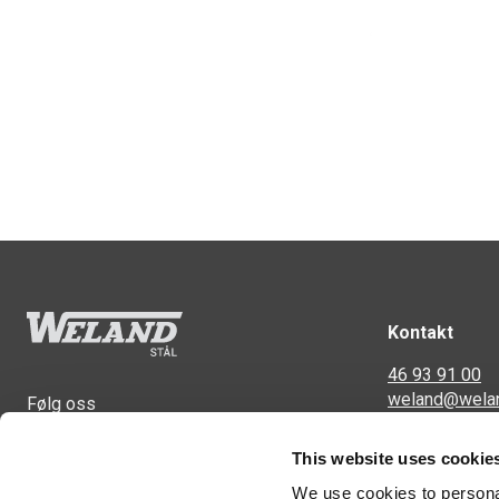
Kontakt
46 93 91 00
weland@wela
Følg oss
Svennerudvei
This website uses cookie
2016 Frogner
We use cookies to personal