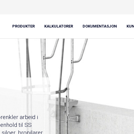
PRODUKTER
KALKULATORER
DOKUMENTASJON
KU
orenkler arbeid i
enhold til SS
iloer, bropilarer,