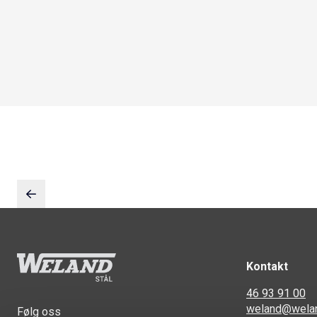
Kontakt
46 93 91 00
weland@wela
Følg oss