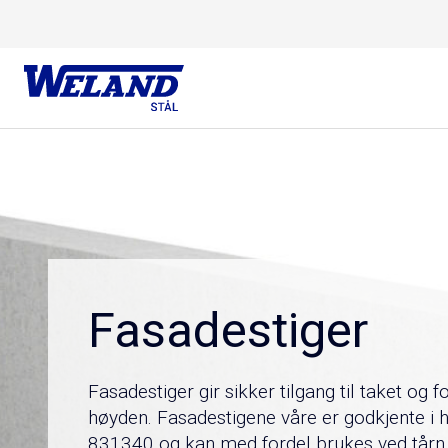
Skip
Hjem
/
Produkter
/
Rømning og adkomst
/
Fasadestiger
to
content
Fasadestiger
Fasadestiger gir sikker tilgang til taket og f
høyden. Fasadestigene våre er godkjente i h
831340 og kan med fordel brukes ved tårn, s