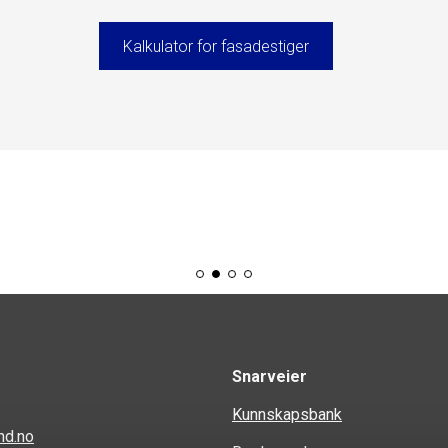
Kalkulator for fasadestiger
Snarveier
Kunnskapsbank
nd.no