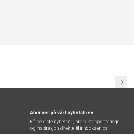
Abonner på vårt nyhetsbrev
Få de siste nyhetene, produktoppdateringer
og inspirasjon direkte til innboksen din.