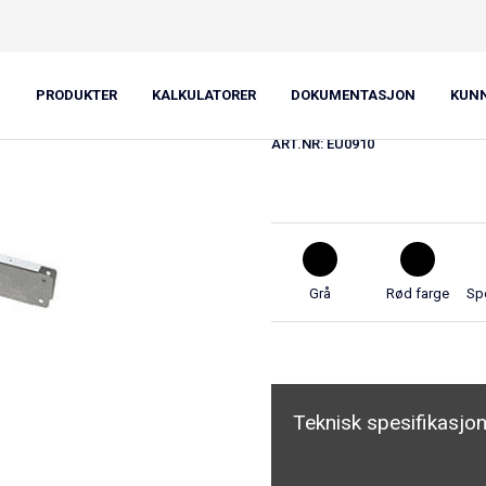
Bärbalk EU-B
PRODUKTER
KALKULATORER
DOKUMENTASJON
KUN
ART.NR:
EU0910
Grå
Rød farge
Spe
Teknisk spesifikasjo