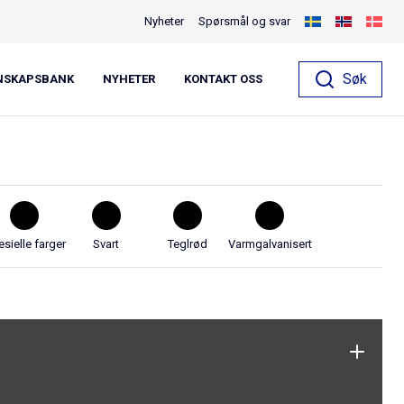
Nyheter
Spørsmål og svar
rygga,
Søk
NSKAPSBANK
NYHETER
KONTAKT OSS
sielle farger
Svart
Teglrød
Varmgalvanisert
n