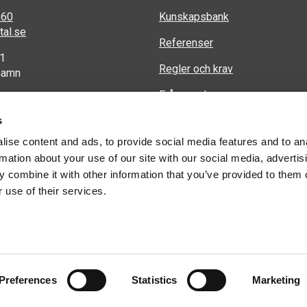
 60
Kunskapsbank
al.se
Referenser
 1
Regler och krav
hamn
Frågor och svar
s
Privacy Policy (Integritetspolic
ise content and ads, to provide social media features and to an
Kontakta oss
rmation about your use of our site with our social media, advertis
 combine it with other information that you’ve provided to them o
 use of their services.
© 2026 Weland Stål AB
Preferences
Statistics
Marketing