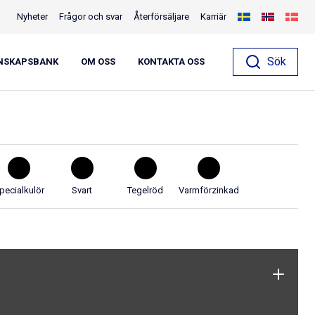
Nyheter
Frågor och svar
Återförsäljare
Karriär
rygga,
Sök
NSKAPSBANK
OM OSS
KONTAKTA OSS
pecialkulör
Svart
Tegelröd
Varmförzinkad