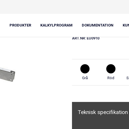
Bärbalk EU-B
PRODUKTER
KALKYLPROGRAM
DOKUMENTATION
KU
ART.NR:
EU0910
Grå
Röd
S
Teknisk specifikation