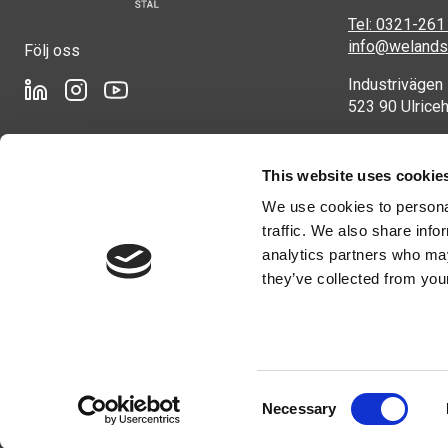
Tel: 0321-261
info@welandst
Följ oss
Industrivägen
523 90 Ulrice
This website uses cookie
We use cookies to personal
traffic. We also share info
analytics partners who may
they’ve collected from your
Consent
Necessary
Selection