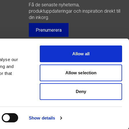
Få de senaste nyheterna,
produktuppdateringar och inspiration direkt till
din inkorg.
Prenumerera
y)
Allow all
alyse our
ing and
Allow selection
r that
Deny
Show details