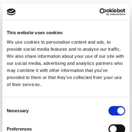
Infästningar
Räcket monteras mot sida, ”sidomontage”, eller på golv,
”toppmontage”, med samma fästen som används till
Universalräcket.
This website uses cookies
We use cookies to personalise content and ads, to
Ytbehandling
provide social media features and to analyse our traffic.
Allt material är varmförzinkat enligt SS-EN ISO 1461 som
standard vilket motsvarar klass C3 i BSK07. Du kan även få
We also share information about your use of our site with
dina räcken i rostfritt utförande eller lackerade i valfri kulör.
our social media, advertising and analytics partners who
may combine it with other information that you’ve
provided to them or that they’ve collected from your use
of their services.
Grålackerad
Rödlackerad
Svartlackerad
Tegelröd
Consent
Zink/Magnesium
Necessary
Selection
Preferences