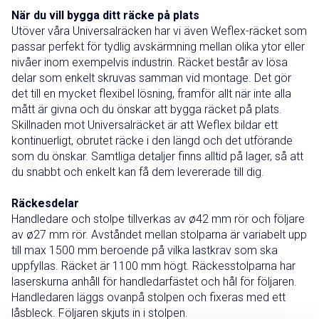
När du vill bygga ditt räcke på plats
Utöver våra Universalräcken har vi även Weflex-räcket som
passar perfekt för tydlig avskärmning mellan olika ytor eller
nivåer inom exempelvis industrin. Räcket består av lösa
delar som enkelt skruvas samman vid montage. Det gör
det till en mycket flexibel lösning, framför allt när inte alla
mått är givna och du önskar att bygga räcket på plats.
Skillnaden mot Universalräcket är att Weflex bildar ett
kontinuerligt, obrutet räcke i den längd och det utförande
som du önskar. Samtliga detaljer finns alltid på lager, så att
du snabbt och enkelt kan få dem levererade till dig.
Räckesdelar
Handledare och stolpe tillverkas av ø42 mm rör och följare
av ø27 mm rör. Avståndet mellan stolparna är variabelt upp
till max 1500 mm beroende på vilka lastkrav som ska
uppfyllas. Räcket är 1100 mm högt. Räckesstolparna har
laserskurna anhåll för handledarfästet och hål för följaren.
Handledaren läggs ovanpå stolpen och fixeras med ett
låsbleck. Följaren skjuts in i stolpen.