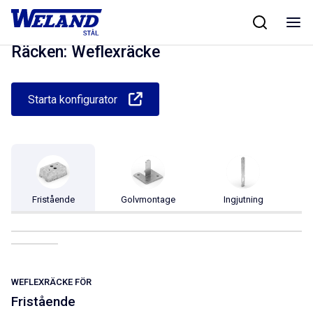
Skip
Hem
/
Produkter
/
Räcken
/
Weflexräcke
to
content
Räcken: Weflexräcke
Starta konfigurator
Fristående
Golvmontage
Ingjutning
WEFLEXRÄCKE FÖR
Fristående