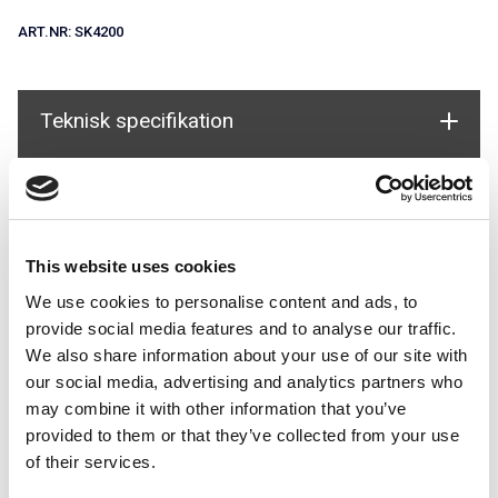
ART.NR:
SK4200
Teknisk specifikation
Används i system
This website uses cookies
We use cookies to personalise content and ads, to
provide social media features and to analyse our traffic.
We also share information about your use of our site with
our social media, advertising and analytics partners who
Weflex för Golvmontage
Universalräcke industri för
may combine it with other information that you’ve
Golvmontage
provided to them or that they’ve collected from your use
of their services.