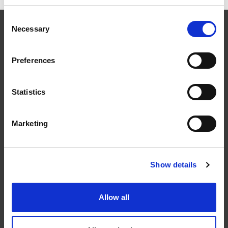
Consent
Necessary
Selection
Preferences
Följ oss
Statistics
Marketing
Kontakt
Show details
Tel: 0321-261 60
info@welandstal.se
Allow all
Industrivägen 1
523 90 Ulricehamn