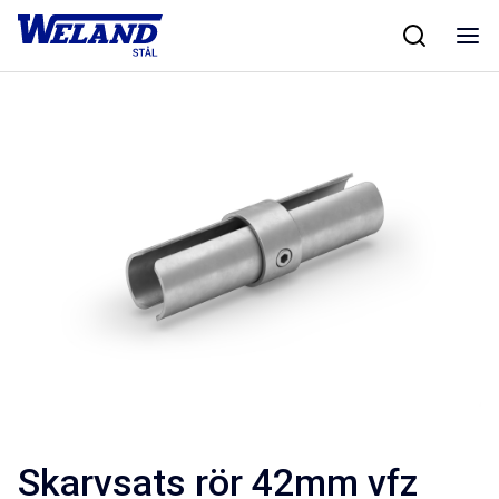
Skip
Hem
/
Artikel
/
to
content
Skarvsats rör 42mm vfz