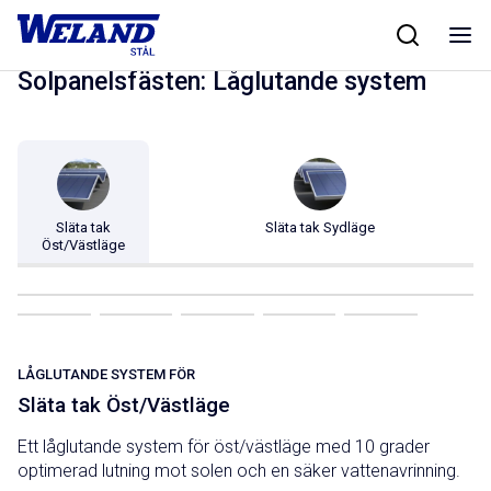
Skip
Hem
/
Produkter
/
Solpanelsfästen
/
Låglutande system
to
content
Solpanelsfästen: Låglutande system
Släta tak
Släta tak Sydläge
Öst/Västläge
LÅGLUTANDE SYSTEM FÖR
Släta tak Öst/Västläge
Ett låglutande system för öst/västläge med 10 grader
optimerad lutning mot solen och en säker vattenavrinning.