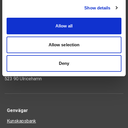
Följ oss
Show details
Allow all
Kontakt
Allow selection
Tel: 0321-261 60
info@welandstal.se
Deny
Industrivägen 1
523 90 Ulricehamn
Genvägar
Kunskapsbank