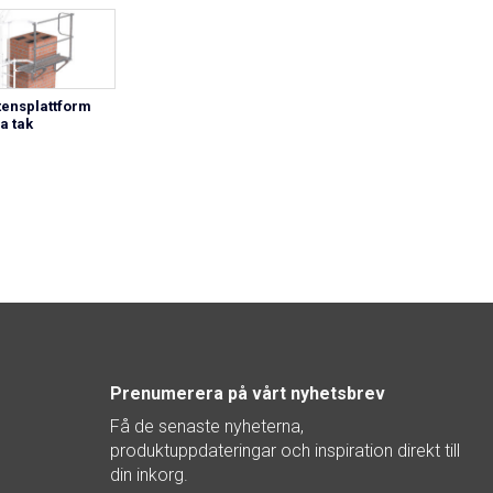
tensplattform
la tak
Prenumerera på vårt nyhetsbrev
Få de senaste nyheterna,
produktuppdateringar och inspiration direkt till
din inkorg.