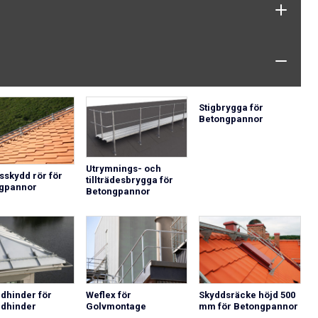
Stigbrygga för
Betongpannor
Utrymnings- och
sskydd rör för
tillträdesbrygga för
gpannor
Betongpannor
idhinder för
Weflex för
Skyddsräcke höjd 500
idhinder
Golvmontage
mm för Betongpannor