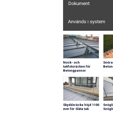
Dokument
Används i system
Nock- och
Snöra
takfotsräcken för
Beton
Betongpannor
Skyddsräcke höjd 1100
Snögl
mm för Släta tak
Snögl