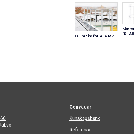
Skors
för Al
EU-räcke för Alla tak
Genvägar
 60
Kunskapsbank
al.se
Referenser