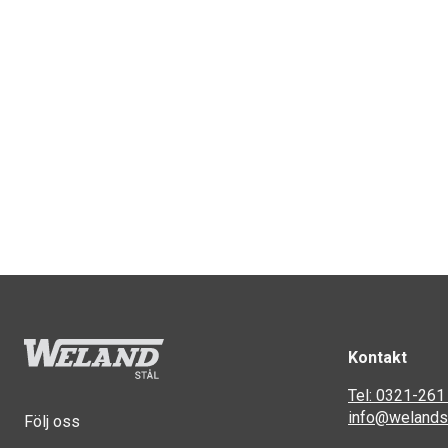
Kontakt
Tel: 0321-261
info@welandst
Följ oss