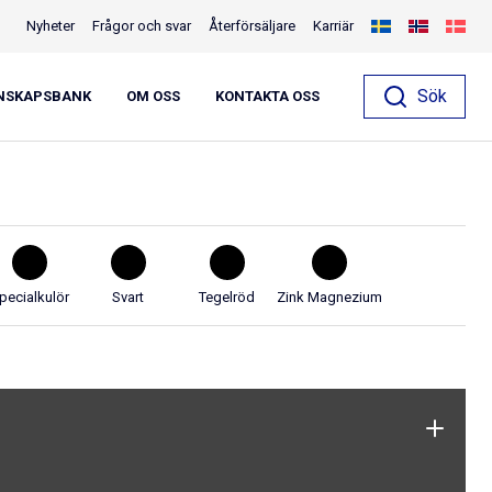
Nyheter
Frågor och svar
Återförsäljare
Karriär
7 mm längd 2,3m
Sök
NSKAPSBANK
OM OSS
KONTAKTA OSS
pecialkulör
Svart
Tegelröd
Zink Magnezium