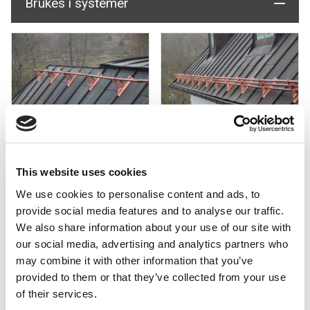
Brukes i systemer
Møne- og takfotrekkverk for
Snøfanger rør for
betongtakstein
betongtakstein
This website uses cookies
Fasadeplattform for
betongtakstein
We use cookies to personalise content and ads, to
provide social media features and to analyse our traffic.
We also share information about your use of our site with
our social media, advertising and analytics partners who
Rømnings- og adkomstbro for
may combine it with other information that you’ve
betongtakstein
provided to them or that they’ve collected from your use
of their services.