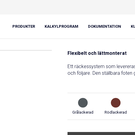
EU-räcke
PRODUKTER
KALKYLPROGRAM
DOKUMENTATION
K
Flexibelt och lättmonterat
Ett räckessystem som leverera
och följare. Den ställbara fote
Grålackerad
Rödlackerad