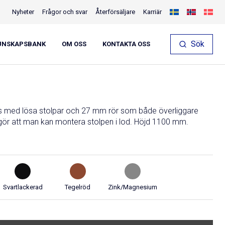
Nyheter
Frågor och svar
Återförsäljare
Karriär
Sök
UNSKAPSBANK
OM OSS
KONTAKTA OSS
s med lösa stolpar och 27 mm rör som både överliggare
n gör att man kan montera stolpen i lod. Höjd 1100 mm.
Svartlackerad
Tegelröd
Zink/Magnesium