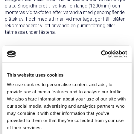
plats. Snöglidhindret tillverkas i en längd (1200mm) och
monteras vid takfoten efter varandra med genomgående
plåtskruv. I och med att man vid montaget gör hål i plåten
rekommenderar vi att använda en gummitätning eller
tätmassa under fästena.
Grålackerad
Rödlackerad
Svartlackerad
Tegelröd
This website uses cookies
Zink/Magnesium
We use cookies to personalise content and ads, to
provide social media features and to analyse our traffic.
We also share information about your use of our site with
Infästning och komponenter
our social media, advertising and analytics partners who
may combine it with other information that you’ve
provided to them or that they’ve collected from your use
Dokument och montage
of their services.