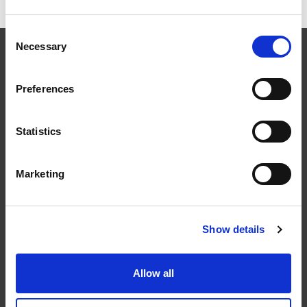
Consent
Necessary
Selection
Preferences
Följ oss
Statistics
Marketing
Kontakt
Show details
Tel: 0321-261 60
info@welandstal.se
Allow all
Industrivägen 1
523 90 Ulricehamn