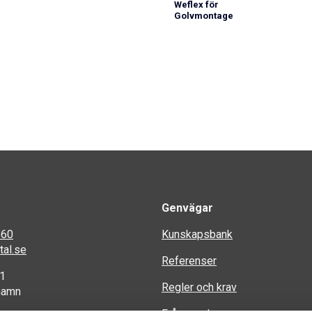
Weflex för
Golvmontage
Genvägar
 60
Kunskapsbank
al.se
Referenser
 1
Regler och krav
hamn