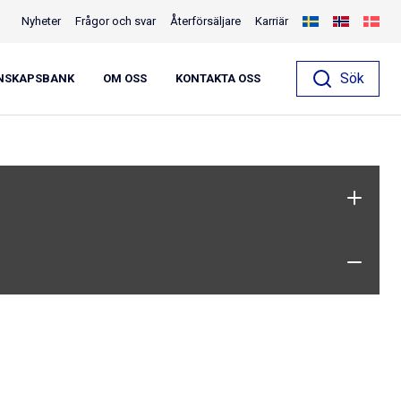
Nyheter
Frågor och svar
Återförsäljare
Karriär
p räckesrör 27mm vfz
Sök
NSKAPSBANK
OM OSS
KONTAKTA OSS