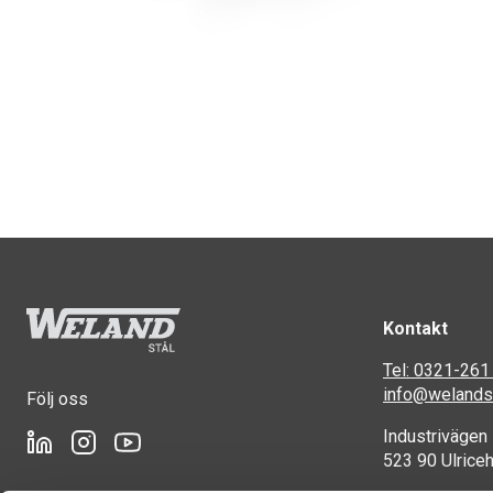
Kontakt
Tel: 0321-261
info@welandst
Följ oss
Industrivägen
523 90 Ulrice