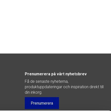
Prenumerera på vårt nyhetsbrev
Få de senaste nyheterna,
produktuppdateringar och inspiration direkt till
din inkorg.
Prenumerera