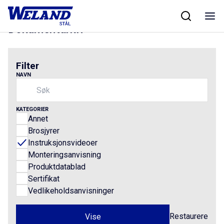
Skip
Hjem
/
Dokumenter
to
content
Dokumentarkiv
Filter
NAVN
KATEGORIER
Annet
Brosjyrer
Instruksjonsvideoer
Monteringsanvisning
Produktdatablad
Sertifikat
Vedlikeholdsanvisninger
Restaurere