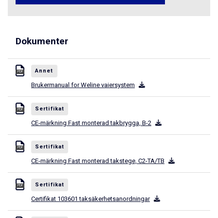
Dokumenter
Annet
PDF
Brukermanual for Weline vaiersystem
Sertifikat
PDF
CE-märkning Fast monterad takbrygga, B-2
Sertifikat
PDF
CE-märkning Fast monterad takstege, C2-TA/TB
Sertifikat
PDF
Certifikat 103601 taksäkerhetsanordningar