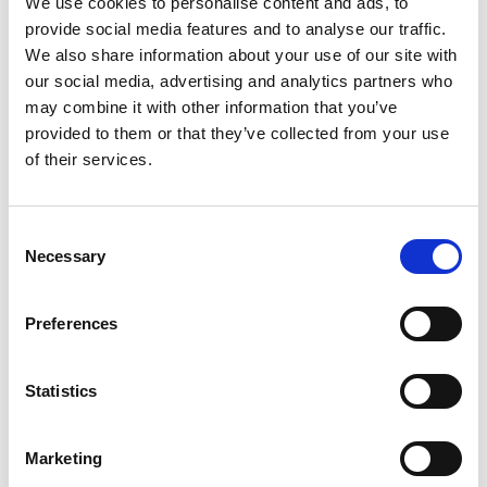
We use cookies to personalise content and ads, to
provide social media features and to analyse our traffic.
Monteringsanvisning
PDF
We also share information about your use of our site with
MA1004 (EN) Footplate
our social media, advertising and analytics partners who
may combine it with other information that you’ve
Monteringsanvisning
PDF
provided to them or that they’ve collected from your use
MA1004 Fotplate
of their services.
Monteringsanvisning
PDF
Consent
MA1005 Lektefeste
Necessary
Selection
Monteringsanvisning
PDF
MA1006 Falsfeste
Preferences
Monteringsanvisning
PDF
Statistics
MA1007 (EN) Mounting plate
Marketing
Monteringsanvisning
PDF