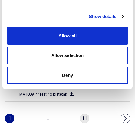
MA1007 Festeplate
Monteringsanvisning
Show details
PDF
MA1008 (EN) Sealing plate
Allow all
Monteringsanvisning
PDF
MA1008 Festeplate
Allow selection
Monteringsanvisning
PDF
MA1009 (EN) Fixing Profile/Metal
Deny
Monteringsanvisning
PDF
MA1009 Innfesting platetak
1
…
11