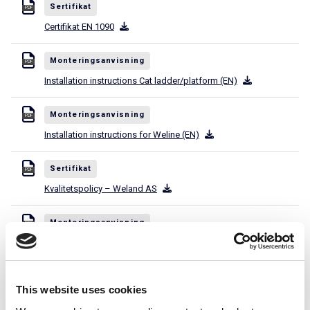
Sertifikat
PDF
Certifikat EN 1090
Monteringsanvisning
PDF
Installation instructions Cat ladder/platform (EN)
Monteringsanvisning
PDF
Installation instructions for Weline (EN)
Sertifikat
PDF
Kvalitetspolicy – Weland AS
Monteringsanvisning
PDF
MA 1611 (EN) Reinforcement of ladder
Monteringsanvisning
PDF
This website uses cookies
MA1001 Belastningstabell