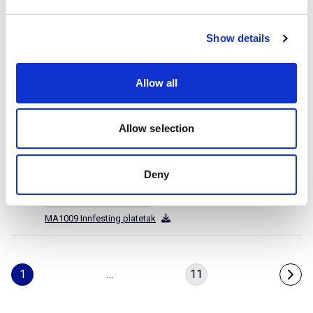
MA1007 Festeplate
Monteringsanvisning
Show details
PDF
MA1008 (EN) Sealing plate
Allow all
Monteringsanvisning
PDF
MA1008 Festeplate
Allow selection
Monteringsanvisning
PDF
MA1009 (EN) Fixing Profile/Metal
Deny
Monteringsanvisning
PDF
MA1009 Innfesting platetak
1
…
11