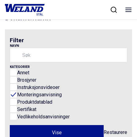
Skip
Hjem
/
Dokumenter
to
content
Dokumentarkiv
Filter
NAVN
KATEGORIER
Annet
Brosjyrer
Instruksjonsvideoer
Monteringsanvisning
Produktdatablad
Sertifikat
Vedlikeholdsanvisninger
Restaurere