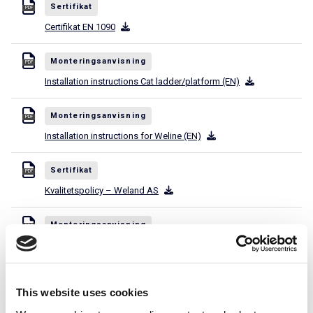
Sertifikat
PDF
Certifikat EN 1090
Monteringsanvisning
PDF
Installation instructions Cat ladder/platform (EN)
Monteringsanvisning
PDF
Installation instructions for Weline (EN)
Sertifikat
PDF
Kvalitetspolicy – Weland AS
Monteringsanvisning
PDF
MA 1611 (EN) Reinforcement of ladder
Monteringsanvisning
PDF
This website uses cookies
MA1001 Belastningstabell