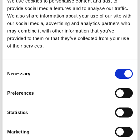
We use cookies to personalise content and ads, to
provide social media features and to analyse our traffic.
Monteringsanvisning
PDF
We also share information about your use of our site with
MA1004 (EN) Footplate
our social media, advertising and analytics partners who
may combine it with other information that you’ve
Monteringsanvisning
PDF
provided to them or that they’ve collected from your use
MA1004 Fotplate
of their services.
Monteringsanvisning
PDF
Consent
MA1005 Lektefeste
Necessary
Selection
Monteringsanvisning
PDF
MA1006 Falsfeste
Preferences
Monteringsanvisning
PDF
Statistics
MA1007 (EN) Mounting plate
Marketing
Monteringsanvisning
PDF