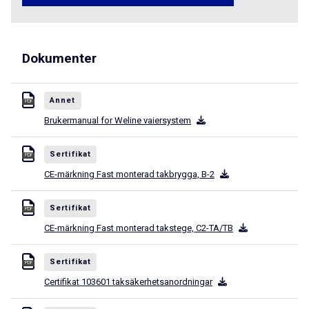
Dokumenter
Annet
PDF
Brukermanual for Weline vaiersystem
Sertifikat
PDF
CE-märkning Fast monterad takbrygga, B-2
Sertifikat
PDF
CE-märkning Fast monterad takstege, C2-TA/TB
Sertifikat
PDF
Certifikat 103601 taksäkerhetsanordningar