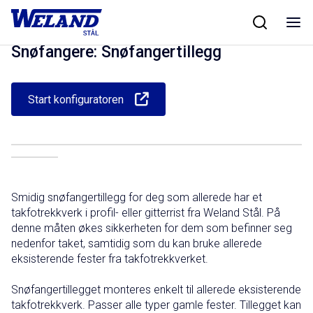
Skip
Hjem
/
Produkter
/
Taksikkerhet
/
Snøfangere
/
Snøfangertillegg
to
content
Snøfangere: Snøfangertillegg
Start konfiguratoren
Smidig snøfangertillegg for deg som allerede har et
takfotrekkverk i profil- eller gitterrist fra Weland Stål. På
denne måten økes sikkerheten for dem som befinner seg
nedenfor taket, samtidig som du kan bruke allerede
eksisterende fester fra takfotrekkverket.
Snøfangertillegget monteres enkelt til allerede eksisterende
takfotrekkverk. Passer alle typer gamle fester. Tillegget kan