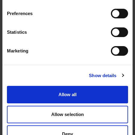
Preferences
Følg oss
Statistics
Marketing
Kontakt
Show details
46 93 91 00
weland@weland.no
Allow all
Svennerudveien 34
2016 Frogner
Allow selection
Deny