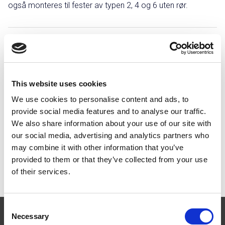
også monteres til fester av typen 2, 4 og 6 uten rør.
Grålakkert
Rødlakkert
Sink/magnesium
Svartlakkert
This website uses cookies
Teglsteinsrød
We use cookies to personalise content and ads, to
provide social media features and to analyse our traffic.
We also share information about your use of our site with
Innfestning og komponenter
our social media, advertising and analytics partners who
may combine it with other information that you’ve
Dokumentasjon og montasje
provided to them or that they’ve collected from your use
of their services.
Consent
Necessary
Selection