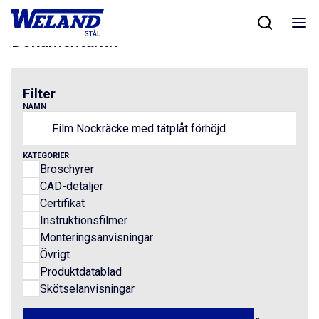
Skip
Hem
/
Results for Film Nockräcke med tätplåt förhöjd
to
content
Dokumentarkiv
Filter
NAMN
KATEGORIER
Broschyrer
CAD-detaljer
Certifikat
Instruktionsfilmer
Monteringsanvisningar
Övrigt
Produktdatablad
Skötselanvisningar