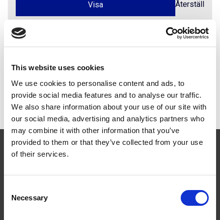
Återställ
Dokument
This website uses cookies
We use cookies to personalise content and ads, to
Instruktionsfilmer
provide social media features and to analyse our traffic.
Film Nockräcke med tätplåt förhöjd
We also share information about your use of our site with
our social media, advertising and analytics partners who
may combine it with other information that you’ve
provided to them or that they’ve collected from your use
of their services.
Consent
Följ oss
Necessary
Selection