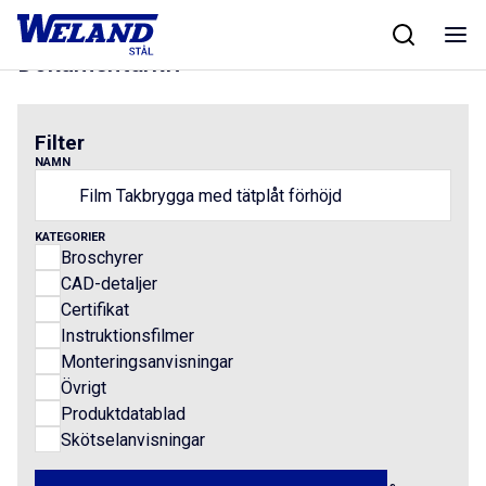
Skip
Hem
/
Results for Film Takbrygga med tätplåt förhöjd
to
content
Dokumentarkiv
Filter
NAMN
KATEGORIER
Broschyrer
CAD-detaljer
Certifikat
Instruktionsfilmer
Monteringsanvisningar
Övrigt
Produktdatablad
Skötselanvisningar