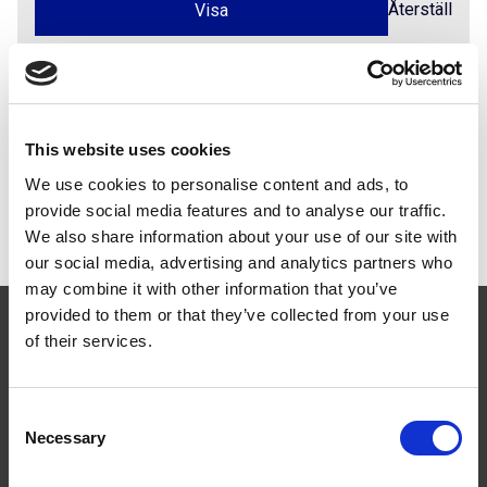
Återställ
Dokument
This website uses cookies
We use cookies to personalise content and ads, to
Instruktionsfilmer
provide social media features and to analyse our traffic.
Film Takbrygga med tätplåt förhöjd
We also share information about your use of our site with
our social media, advertising and analytics partners who
may combine it with other information that you’ve
provided to them or that they’ve collected from your use
of their services.
Consent
Följ oss
Necessary
Selection