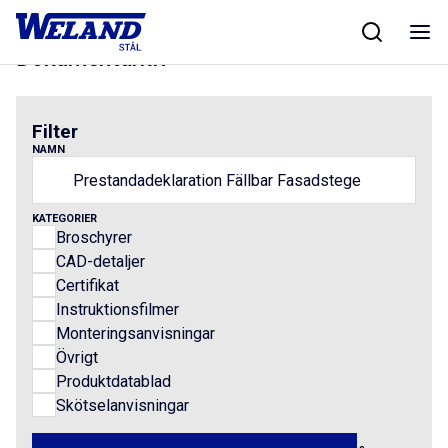
Skip
Hem
/
Results for Prestandadeklaration Fällbar Fasadstege
to
content
Dokumentarkiv
Filter
NAMN
KATEGORIER
Broschyrer
CAD-detaljer
Certifikat
Instruktionsfilmer
Monteringsanvisningar
Övrigt
Produktdatablad
Skötselanvisningar