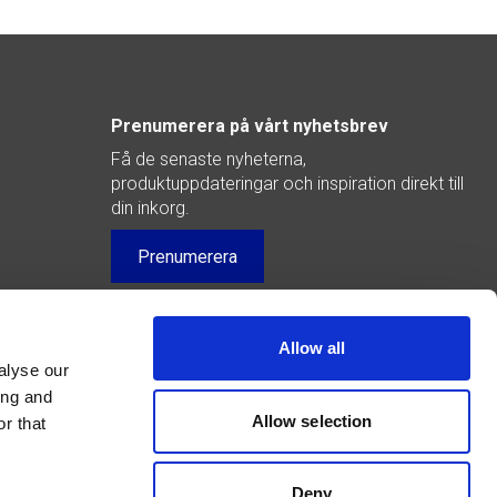
Prenumerera på vårt nyhetsbrev
Få de senaste nyheterna,
produktuppdateringar och inspiration direkt till
din inkorg.
Prenumerera
y)
Allow all
alyse our
ing and
Allow selection
r that
Deny