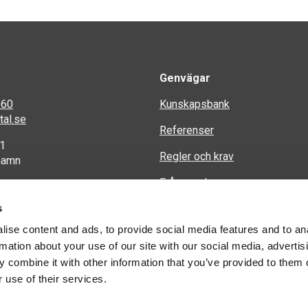
Genvägar
 60
Kunskapsbank
al.se
Referenser
 1
Regler och krav
hamn
Frågor och svar
s
Privacy Policy (Integritetspolic
ise content and ads, to provide social media features and to an
Kontakta oss
rmation about your use of our site with our social media, advertis
 combine it with other information that you’ve provided to them o
 use of their services.