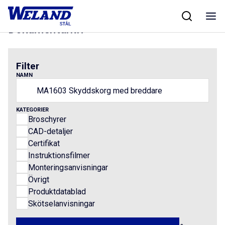
Skip
Hem
/
Results for MA1603 Skyddskorg med breddare
to
content
Dokumentarkiv
Filter
NAMN
KATEGORIER
Broschyrer
CAD-detaljer
Certifikat
Instruktionsfilmer
Monteringsanvisningar
Övrigt
Produktdatablad
Skötselanvisningar