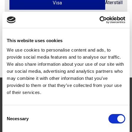
Återställ
Dokument
This website uses cookies
We use cookies to personalise content and ads, to
Monteringsanvisningar
PDF
provide social media features and to analyse our traffic.
MA1603 Skyddskorg med breddare
We also share information about your use of our site with
our social media, advertising and analytics partners who
may combine it with other information that you’ve
provided to them or that they’ve collected from your use
of their services.
Consent
Följ oss
Necessary
Selection