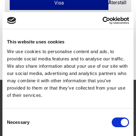
Återställ
Dokument
This website uses cookies
We use cookies to personalise content and ads, to
Monteringsanvisningar
PDF
provide social media features and to analyse our traffic.
MA3007 Markfäste
We also share information about your use of our site with
our social media, advertising and analytics partners who
may combine it with other information that you’ve
provided to them or that they’ve collected from your use
of their services.
Consent
Följ oss
Necessary
Selection