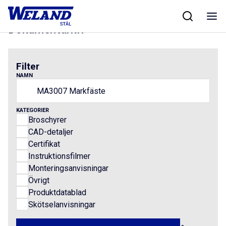
Skip
Hem
/
Results for MA3007 Markfäste
to
content
Dokumentarkiv
Filter
NAMN
KATEGORIER
Broschyrer
CAD-detaljer
Certifikat
Instruktionsfilmer
Monteringsanvisningar
Övrigt
Produktdatablad
Skötselanvisningar