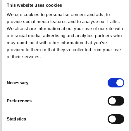
Använd infästningsprofil IP3301-IP3319 beroende på profil
This website uses cookies
på plåten.
We use cookies to personalise content and ads, to
provide social media features and to analyse our traffic.
We also share information about your use of our site with
our social media, advertising and analytics partners who
Grålackerad
Rödlackerad
Svartlackerad
Tegelröd
may combine it with other information that you’ve
provided to them or that they’ve collected from your use
Zink/Magnesium
of their services.
Consent
Infästning och komponenter
Necessary
Selection
Instruktionsfilmer
Preferences
Dokument och montage
Statistics