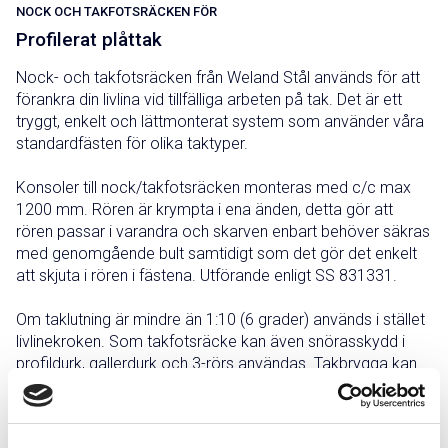
NOCK OCH TAKFOTSRÄCKEN FÖR
Profilerat plåttak
Nock- och takfotsräcken från Weland Stål används för att
förankra din livlina vid tillfälliga arbeten på tak. Det är ett
tryggt, enkelt och lättmonterat system som använder våra
standardfästen för olika taktyper.
Konsoler till nock/takfotsräcken monteras med c/c max
1200 mm. Rören är krympta i ena änden, detta gör att
rören passar i varandra och skarven enbart behöver säkras
med genomgående bult samtidigt som det gör det enkelt
att skjuta i rören i fästena. Utförande enligt SS 831331.
Om taklutning är mindre än 1:10 (6 grader) används i stället
livlinekroken. Som takfotsräcke kan även snörasskydd i
profildurk, gallerdurk och 3-rörs användas. Takbrygga kan
användas istället för nockräcke. Du kan också komplettera
befintliga takfotsräcken med snörasskyddstillsatser.