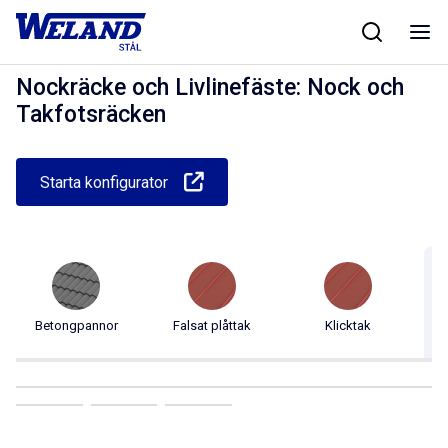
Skip
Hem
/
Produkter
/
Taksäkerhet
/
Nockräcke och Livlinefäste
/
Nock och
to
Takfotsräcken
content
Nockräcke och Livlinefäste: Nock och
Takfotsräcken
Starta konfigurator
Betongpannor
Falsat plåttak
Klicktak
Pr