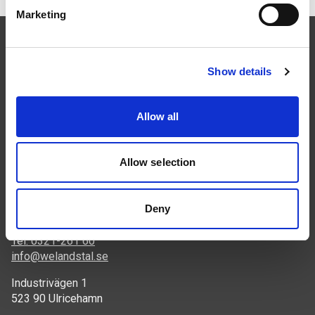
Marketing
Show details
Följ oss
Allow all
Allow selection
Deny
Kontakt
Tel: 0321-261 60
info@welandstal.se
Industrivägen 1
523 90 Ulricehamn