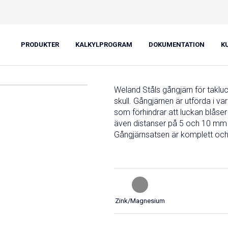
klucka
PRODUKTER
KALKYLPROGRAM
DOKUMENTATION
K
Weland Ståls gångjärn för taklu
skull. Gångjärnen är utförda i 
som förhindrar att luckan blåser 
även distanser på 5 och 10 mm fö
Gångjärnsatsen är komplett och 
Zink/Magnesium