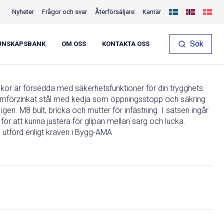
Nyheter
Frågor och svar
Återförsäljare
Karriär
Sök
UNSKAPSBANK
OM OSS
KONTAKTA OSS
Starta konfigurator
ckor är försedda med säkerhetsfunktioner för din trygghets
varmförzinkat stål med kedja som öppningsstopp och säkring
igen. M8 bult, bricka och mutter för infästning. I satsen ingår
r att kunna justera för glipan mellan sarg och lucka.
utförd enligt kraven i Bygg-AMA