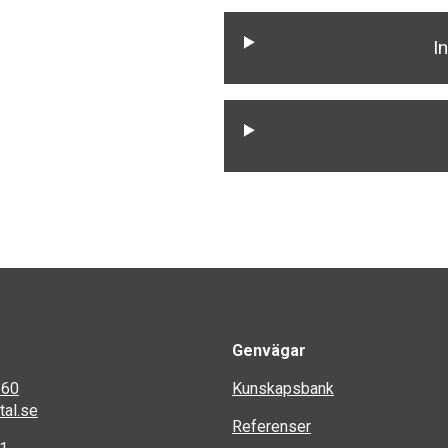
I
Genvägar
 60
Kunskapsbank
al.se
Referenser