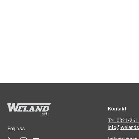
Kontakt
Tel: 0321-261
info@welandst
Följ oss