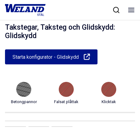
Skip
Hem
/
Produkter
/
Taksäkerhet
/
Takstegar, Taksteg och Glidskydd
/
to
Glidskydd
content
Takstegar, Taksteg och Glidskydd:
Glidskydd
Starta konfigurator - Glidskydd
Betongpannor
Falsat plåttak
Klicktak
Pr