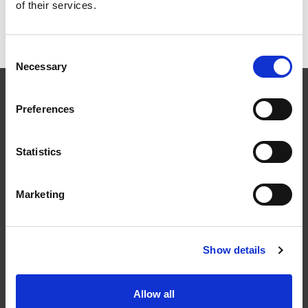
of their services.
Dokument och montage
Consent
Necessary
Selection
Preferences
Statistics
Följ oss
Marketing
Show details
Kontakt
Tel: 0321-261 60
Allow all
info@welandstal.se