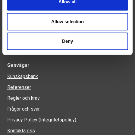
Allow all
Tel: 0321-261 60
info@welandstal.se
Allow selection
Industrivägen 1
523 90 Ulricehamn
Deny
Genvägar
Kunskapsbank
Referenser
Regler och krav
Frågor och svar
Privacy Policy (Integritetspolicy)
Kontakta oss