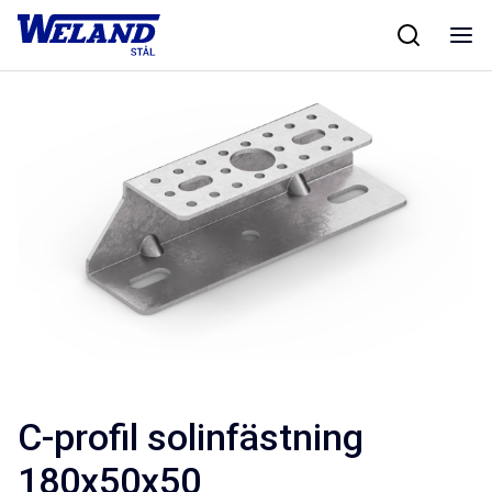
Skip
Hem
/
Artikel
/
to
content
C-profil solinfästning
180x50x50