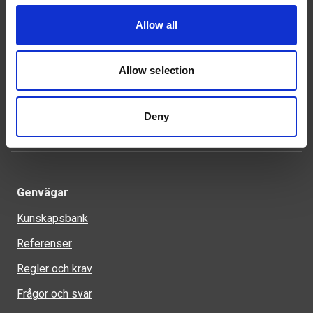
Allow all
Kontakt
Tel: 0321-261 60
Allow selection
info@welandstal.se
Industrivägen 1
523 90 Ulricehamn
Deny
Genvägar
Kunskapsbank
Referenser
Regler och krav
Frågor och svar