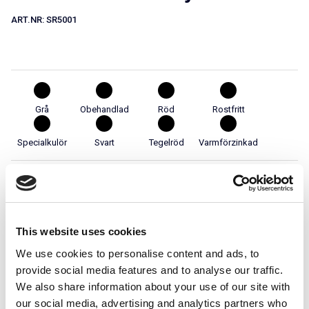
ART.NR:
SR5001
Grå
Obehandlad
Röd
Rostfritt
Specialkulör
Svart
Tegelröd
Varmförzinkad
Teknisk specifikation
This website uses cookies
Används i system
We use cookies to personalise content and ads, to
provide social media features and to analyse our traffic.
We also share information about your use of our site with
Stigbrygga för Betongpannor
our social media, advertising and analytics partners who