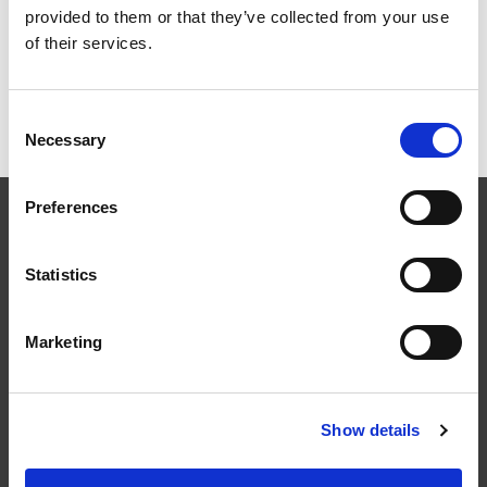
provided to them or that they’ve collected from your use
Skorstensplattform för Alla tak
of their services.
Skyddsräcke höjd 1100 mm för
Släta tak
Consent
Necessary
Selection
Preferences
Statistics
Följ oss
Marketing
Show details
Kontakt