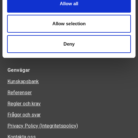
Allow all
Tel: 0321-261 60
info@welandstal.se
Allow selection
Industrivägen 1
523 90 Ulricehamn
Deny
Genvägar
Kunskapsbank
Referenser
Regler och krav
Frågor och svar
Privacy Policy (Integritetspolicy)
Kontakta oss