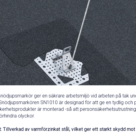
nödjupsmarkör ger en säkrare arbetsmiljö vid arbeten på tak un
nödjupsmarkören SN1010 är designad för att ge en tydlig och pål
erhetsprodukter är monterad -så att personsäkerhetsutrustning 
förhindra olyckor.
: Tillverkad av varmförzinkat stål, vilket ger ett starkt skydd mo