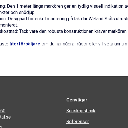
ng: Den 1 meter långa markören ger en tydlig visuell indikation 
nkter och snödjup.
tion: Designad för enkel montering på tak där Weland Ståls utrus
 monterat.
skostnad: Tack vare den robusta konstruktionen kräver markören 
maste
återförsäljare
om du har några frågor eller vill veta ännu
Genvägar
 60
Kunskapsbank
al.se
Referenser
 1