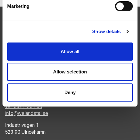
Marketing
Show details
Följ oss
Allow all
Allow selection
Deny
Kontakt
Tel: 0321-261 60
info@welandstal.se
Industrivägen 1
523 90 Ulricehamn