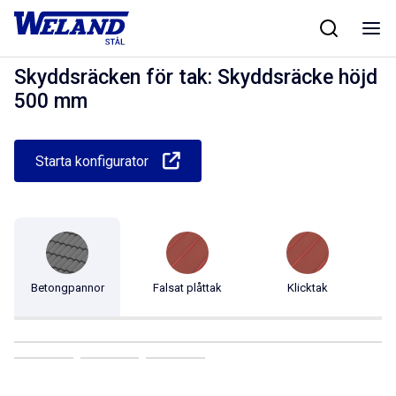
Skip
Hem
/
Produkter
/
Taksäkerhet
/
Skyddsräcken för tak
/
Skyddsräcke
to
höjd 500 mm
content
Skyddsräcken för tak: Skyddsräcke höjd
500 mm
Starta konfigurator
Betongpannor
Falsat plåttak
Klicktak
Pr