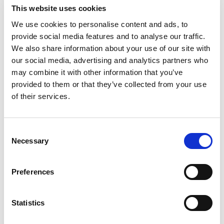
This website uses cookies
We use cookies to personalise content and ads, to
Grålackerad
Rödlackerad
Svartlackerad
Tegelröd
provide social media features and to analyse our traffic.
We also share information about your use of our site with
Zink/Magnesium
our social media, advertising and analytics partners who
may combine it with other information that you’ve
provided to them or that they’ve collected from your use
of their services.
Infästning och komponenter
Consent
Instruktionsfilmer
Necessary
Selection
Dokument och montage
Preferences
Referensbilder
Statistics