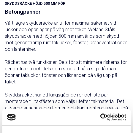
SKYDDSRÄCKE HÖJD 500 MM FÖR
Betongpannor
Vårt lägre skyddsräcke är till för maximal säkerhet vid
luckor och öppningar på väg mot taket. Weland Ståls
skyddsräcke med höjden 500 mm används som skydd
mot genomtramp runt takluckor, fönster, brandventilationer
och lanterniner.
Räcket har två funktioner. Dels för att minimera riskerna för
genomtramp och dels som stöd att hålla sig i då man
öppnar takluckor, fönster och liknanden på väg upp på
taket.
Skyddsräcket har ett längsgående rör och stolpar
monterade till takfästen som väljs utefter takmaterial. Det
är sammanhängande i hörnen och kan monteras i vinkel, på
tre sidor eller runt om takfönster. Max avstånd mellan
stolparna är 1500 mm. Utförande enligt SS 831333.